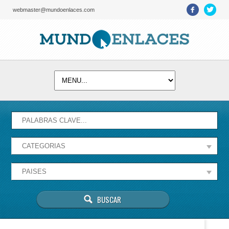
webmaster@mundoenlaces.com