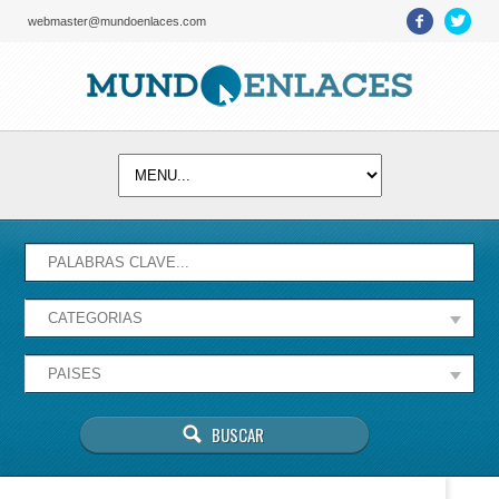
webmaster@mundoenlaces.com