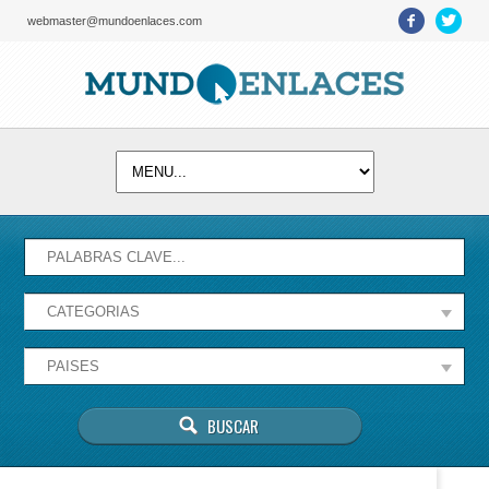
webmaster@mundoenlaces.com