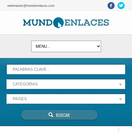
webmaster@mundoenlaces.com