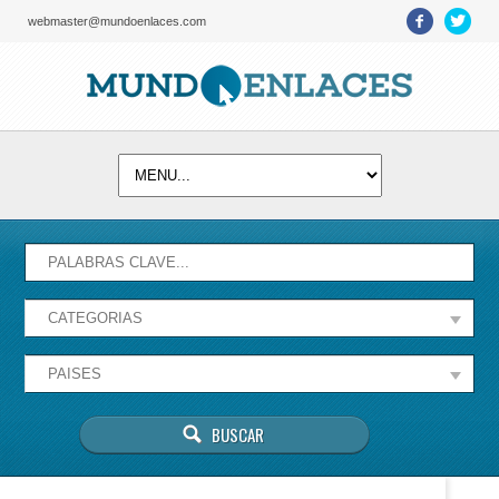
webmaster@mundoenlaces.com