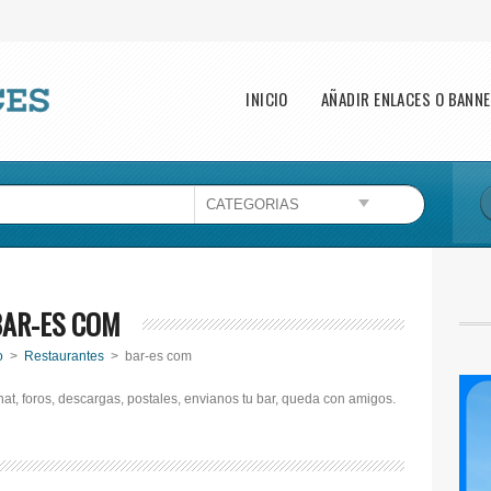
Main menu
INICIO
AÑADIR ENLACES O BANN
BAR-ES COM
o
>
Restaurantes
> bar-es com
hat, foros, descargas, postales, envianos tu bar, queda con amigos.