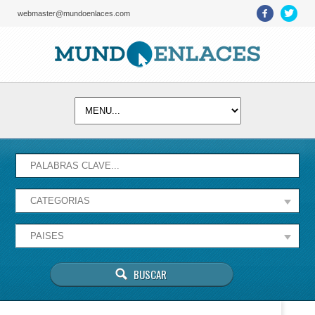
webmaster@mundoenlaces.com