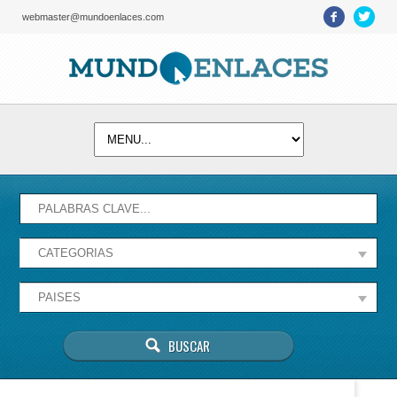
webmaster@mundoenlaces.com