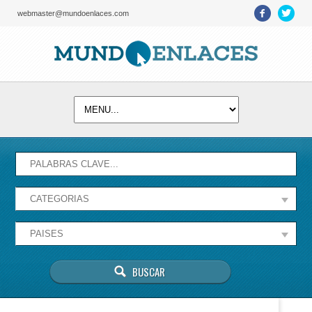
webmaster@mundoenlaces.com