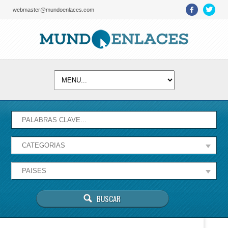
webmaster@mundoenlaces.com