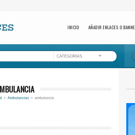
Main menu
INICIO
AÑADIR ENLACES O BANN
MBULANCIA
d
>
Ambulancias
> ambulancia