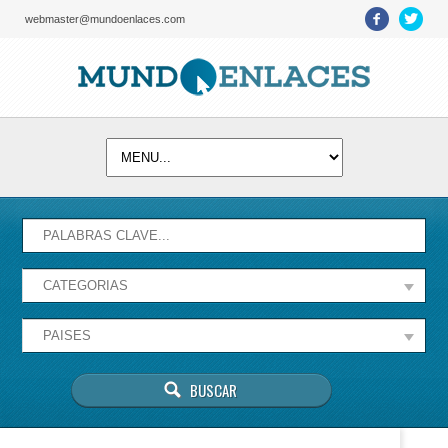
webmaster@mundoenlaces.com