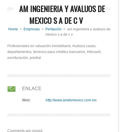
AM INGENIERIA Y AVALUOS DE
MEXICO S A DE C V
Home
>
Empresas
>
Peritación
> am ingenieria y avaluos de
mexico s a de c v
Profesionales en valuación inmobiliaria. Avalúos casas,
departamentos, terrenos para créditos bancarios, Infonavit,
escrituración, predial.
ENLACE
Web:
http://www.amdemexico.com.mx
Comments are closed.