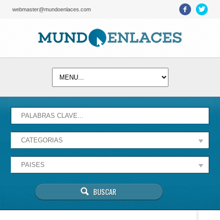
webmaster@mundoenlaces.com