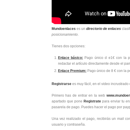
Mundoenlaces
es un
directorio de enlaces
clasi
posicionamiento
.
Tienes dos opciones:
Enlace básico:
Pago único d e1€ con la p
redactar el artículo directamente desde el pa
Enlace Premium:
Pago único de 8 € con la p
Registrarse
es muy fácil, en el video incrustrado
Primero has de entrar en la web
www.mundoen
apartado que pone
Registrate
para enviar tu
en
pasarela de pago. Puedes hacer el pago por paypa
Una vez realizado el pago, recibirás un mail c
usuario y contraseña.