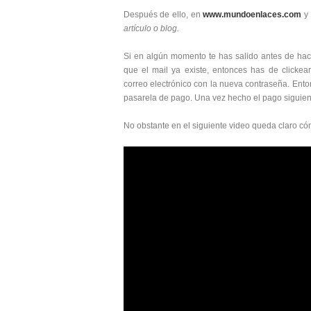
Después de ello, en
www.mundoenlaces.com
y 
artículo o blog.
Si en algún momento te has salido antes de hacer
que el mail ya existe, entonces has de clickea
correo electrónico con la nueva contraseña. Enton
pasarela de pago. Una vez hecho el pago siguien
No obstante en el siguiente video queda claro có