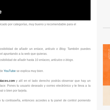
ficado por categorías, muy bueno y recomendable para el
osibilidad de añadir un
enlace, artículo o Blog.
También puedes
nel apuntando a la web que quieras.
osibilidad de añadir hasta 10
enlaces, artículos o blogs
.
 de
YouTube
se explica muy bien.
laces.com
y allí en el lado derecho podrás observar que hay un
lace.
Pones tu usuario deseado y oorreo electrónico y te lleva a la
l o bien por tarjeta.
on tu contraseña, entonces accedes a tu panel de control poniendo