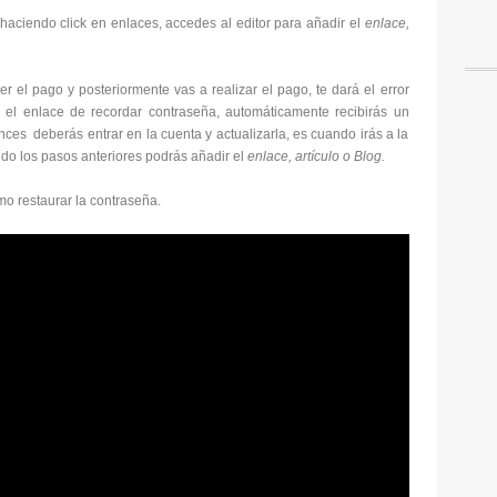
haciendo click en enlaces, accedes al editor para añadir el
enlace,
 el pago y posteriormente vas a realizar el pago, te dará el error
r el enlace de recordar contraseña, automáticamente recibirás un
ces deberás entrar en la cuenta y actualizarla, es cuando irás a la
do los pasos anteriores podrás añadir el
enlace, artículo o Blog.
mo restaurar la contraseña.