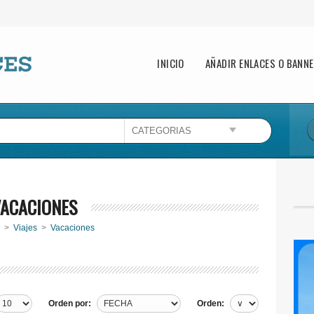
Main menu
INICIO
AÑADIR ENLACES O BANN
Esta página no puede cargar Google Maps
correctamente.
Aceptar
¿Eres el propietario de este sitio web?
VACACIONES
>
Viajes
>
Vacaciones
Orden por:
Orden: