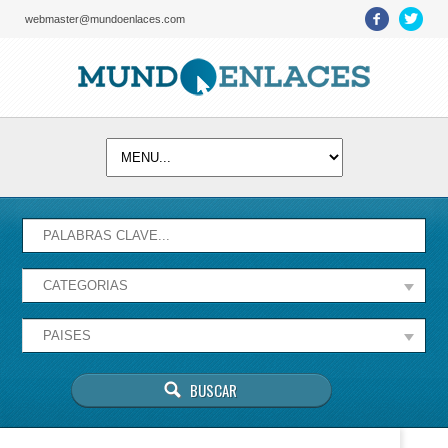
webmaster@mundoenlaces.com
Activate map
Esta página no puede cargar Google Maps
correctamente.
Aceptar
¿Eres el propietario de este sitio web?