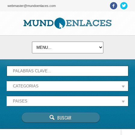
webmaster@mundoenlaces.com
Activate map
Esta página no puede cargar Google Maps
correctamente.
Aceptar
¿Eres el propietario de este sitio web?