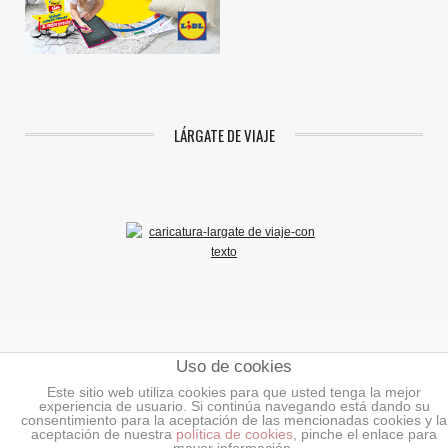
LÁRGATE DE VIAJE
Uso de cookies
Aviso Legal
|
Política de Privacidad
|
Política de Cookies
Este sitio web utiliza cookies para que usted tenga la mejor
experiencia de usuario. Si continúa navegando está dando su
©2018 Mundoenlaces.
Todos los derechos reservados.
consentimiento para la aceptación de las mencionadas cookies y la
aceptación de nuestra
política de cookies
, pinche el enlace para
INICIO
AÑADIR ENLACES O BANNERS
NOTICIAS
BLOG DE LA