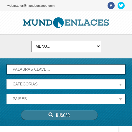
webmaster@mundoenlaces.com
Activate map
Esta página no puede cargar Google Maps
correctamente.
Aceptar
¿Eres el propietario de este sitio web?