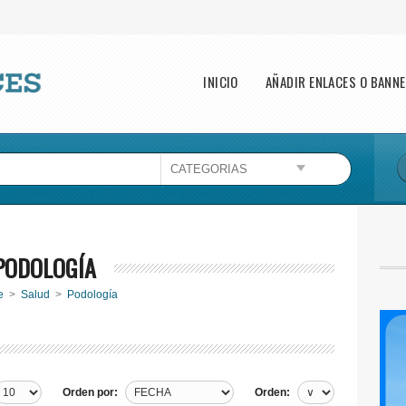
Main menu
INICIO
AÑADIR ENLACES O BANN
Esta página no puede cargar Google Maps
correctamente.
Aceptar
¿Eres el propietario de este sitio web?
PODOLOGÍA
e
>
Salud
>
Podología
Orden por:
Orden: