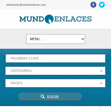
webmaster@mundoenlaces.com
Activate map
Esta página no puede cargar Google Maps
correctamente.
Aceptar
¿Eres el propietario de este sitio web?