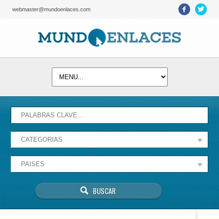
webmaster@mundoenlaces.com
Activate map
Esta página no puede cargar Google Maps
correctamente.
Aceptar
¿Eres el propietario de este sitio web?