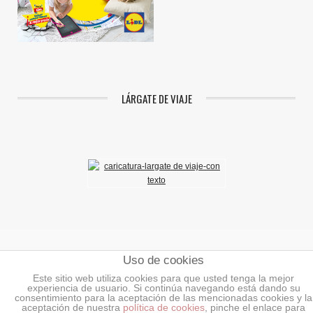
LÁRGATE DE VIAJE
Uso de cookies
Aviso Legal
|
Política de Privacidad
|
Política de Cookies
Este sitio web utiliza cookies para que usted tenga la mejor
experiencia de usuario. Si continúa navegando está dando su
©2018 Mundoenlaces.
Todos los derechos reservados.
consentimiento para la aceptación de las mencionadas cookies y la
aceptación de nuestra
política de cookies
, pinche el enlace para
INICIO
AÑADIR ENLACES O BANNERS
NOTICIAS
BLOG DE LA