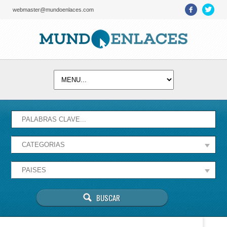
webmaster@mundoenlaces.com
Activate map
Esta página no puede cargar Google Maps
correctamente.
Aceptar
¿Eres el propietario de este sitio web?