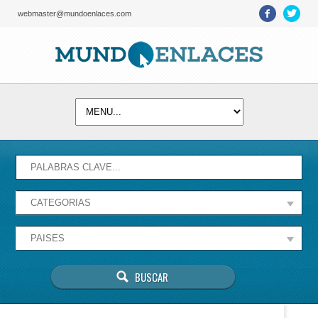
webmaster@mundoenlaces.com
Activate map
Esta página no puede cargar Google Maps
correctamente.
Aceptar
¿Eres el propietario de este sitio web?