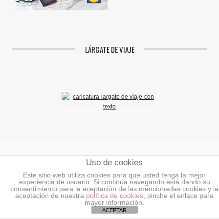
LÁRGATE DE VIAJE
Uso de cookies
Aviso Legal
|
Política de Privacidad
|
Política de Cookies
Este sitio web utiliza cookies para que usted tenga la mejor
experiencia de usuario. Si continúa navegando está dando su
©2018 Mundoenlaces.
Todos los derechos reservados.
consentimiento para la aceptación de las mencionadas cookies y la
aceptación de nuestra
política de cookies
, pinche el enlace para
INICIO
AÑADIR ENLACES O BANNERS
NOTICIAS
BLOG DE LA
mayor información.
TIENDA
ACEPTAR