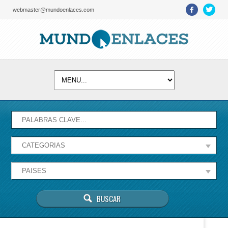
webmaster@mundoenlaces.com
Activate map
Esta página no puede cargar Google Maps
correctamente.
Aceptar
¿Eres el propietario de este sitio web?