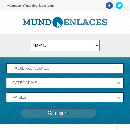
webmaster@mundoenlaces.com
Activate map
Esta página no puede cargar Google Maps
correctamente.
Aceptar
¿Eres el propietario de este sitio web?