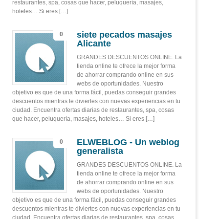
restaurantes, spa, cosas que hacer, peluquería, masajes,
hoteles… Si eres […]
siete pecados masajes
0
Alicante
GRANDES DESCUENTOS ONLINE. La
tienda online te ofrece la mejor forma
de ahorrar comprando online en sus
webs de oportunidades. Nuestro
objetivo es que de una forma fácil, puedas conseguir grandes
descuentos mientras te diviertes con nuevas experiencias en tu
ciudad. Encuentra ofertas diarias de restaurantes, spa, cosas
que hacer, peluquería, masajes, hoteles… Si eres […]
ELWEBLOG - Un weblog
0
generalista
GRANDES DESCUENTOS ONLINE. La
tienda online te ofrece la mejor forma
de ahorrar comprando online en sus
webs de oportunidades. Nuestro
objetivo es que de una forma fácil, puedas conseguir grandes
descuentos mientras te diviertes con nuevas experiencias en tu
ciudad. Encuentra ofertas diarias de restaurantes, spa, cosas