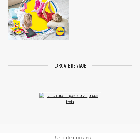
LÁRGATE DE VIAJE
Uso de cookies