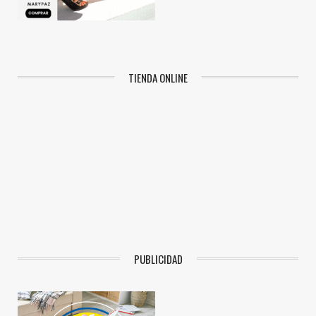
TIENDA ONLINE
PUBLICIDAD