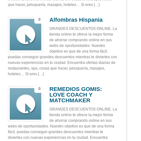
que hacer, peluquería, masajes, hoteles… Si eres […]
Alfombras Hispania
0
GRANDES DESCUENTOS ONLINE. La
tienda online te ofrece la mejor forma
de ahorrar comprando online en sus
webs de oportunidades. Nuestro
objetivo es que de una forma fácil,
puedas conseguir grandes descuentos mientras te diviertes con
nuevas experiencias en tu ciudad. Encuentra ofertas diarias de
restaurantes, spa, cosas que hacer, peluquería, masajes,
hoteles… Si eres […]
REMEDIOS GOMIS:
0
LOVE COACH Y
MATCHMAKER
GRANDES DESCUENTOS ONLINE. La
tienda online te ofrece la mejor forma
de ahorrar comprando online en sus
webs de oportunidades. Nuestro objetivo es que de una forma
fácil, puedas conseguir grandes descuentos mientras te
diviertes con nuevas experiencias en tu ciudad. Encuentra