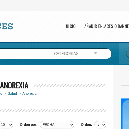
Main menu
INICIO
AÑADIR ENLACES O BANN
Esta página no puede cargar Google Maps
correctamente.
Aceptar
¿Eres el propietario de este sitio web?
ANOREXIA
e
>
Salud
>
Anorexia
Orden por:
Orden: