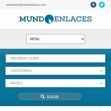
webmaster@mundoenlaces.com
Activate map
Esta página no puede cargar Google Maps
correctamente.
Aceptar
¿Eres el propietario de este sitio web?