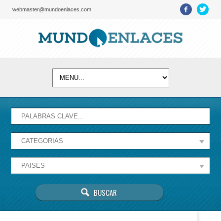
webmaster@mundoenlaces.com
Activate map
Esta página no puede cargar Google Maps
correctamente.
Aceptar
¿Eres el propietario de este sitio web?