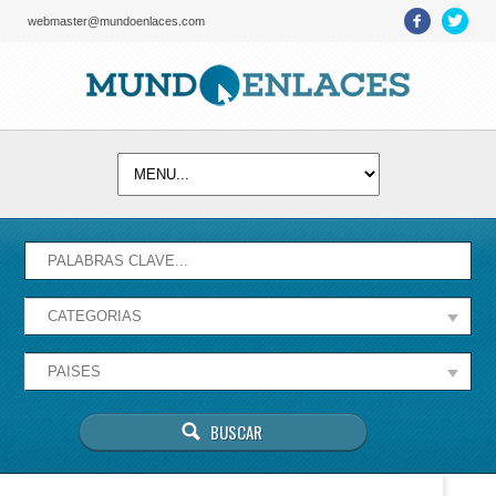
webmaster@mundoenlaces.com
Activate map
Esta página no puede cargar Google Maps
correctamente.
Aceptar
¿Eres el propietario de este sitio web?