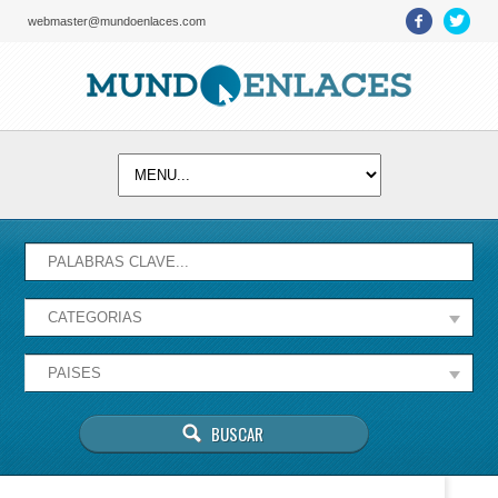
webmaster@mundoenlaces.com
Activate map
Esta página no puede cargar Google Maps
correctamente.
Aceptar
¿Eres el propietario de este sitio web?