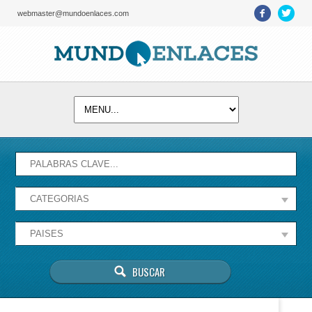
webmaster@mundoenlaces.com
Activate map
Esta página no puede cargar Google Maps
correctamente.
Aceptar
¿Eres el propietario de este sitio web?