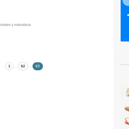
imales y naturaleza
1
...
62
...
63