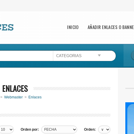
Main menu
INICIO
AÑADIR ENLACES O BANN
Esta página no puede cargar Google Maps
correctamente.
Aceptar
¿Eres el propietario de este sitio web?
ENLACES
>
Webmaster
>
Enlaces
Orden por:
Orden: