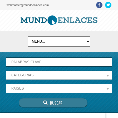
webmaster@mundoenlaces.com
Activate map
Esta página no puede cargar Google Maps
correctamente.
Aceptar
¿Eres el propietario de este sitio web?