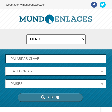
webmaster@mundoenlaces.com
Activate map
Esta página no puede cargar Google Maps
correctamente.
Aceptar
¿Eres el propietario de este sitio web?