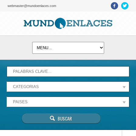
webmaster@mundoenlaces.com
Activate map
Esta página no puede cargar Google Maps
correctamente.
Aceptar
¿Eres el propietario de este sitio web?